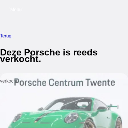
Menu
My saved searches, 0 searches saved
My s
Terug
Deze Porsche is reeds
verkocht.
verkocht