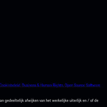
Cookiebeleid.
Business & Human Rights.
Open Source Software
gedeeltelijk afwijken van het werkelijke uiterlijk en / of de