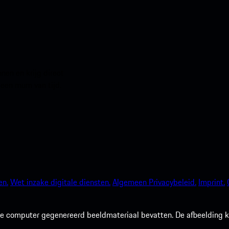
en en krijg direct
 een mum van tijd.
en.
Wet inzake digitale diensten.
Algemeen Privacybeleid.
Imprint.
 computer gegenereerd beeldmateriaal bevatten. De afbeelding kan 