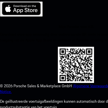
Mijn Porsche voor iOS
Download onze app eenvoudig door onderstaande QR-code te scann
toegang tot de Apple App Store en verbeter je Porsche-ervaring in
©
2026
Porsche Sales & Marketplace GmbH
Algemene Voorwaard
Notice.
De geïllustreerde voertuigafbeeldingen kunnen automatisch door de
productsubstantie van het voertuig.