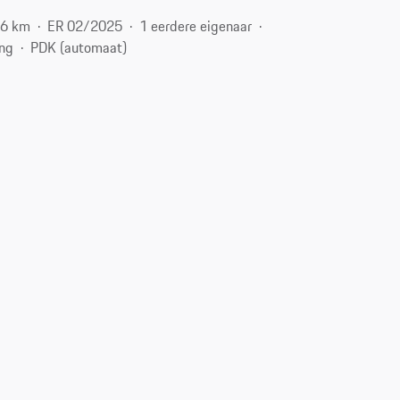
46 km
ER 02/2025
1 eerdere eigenaar
ing
PDK (automaat)