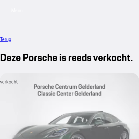
Menu
My saved searches, 0 searches saved
My sa
Terug
Deze Porsche is reeds verkocht.
verkocht