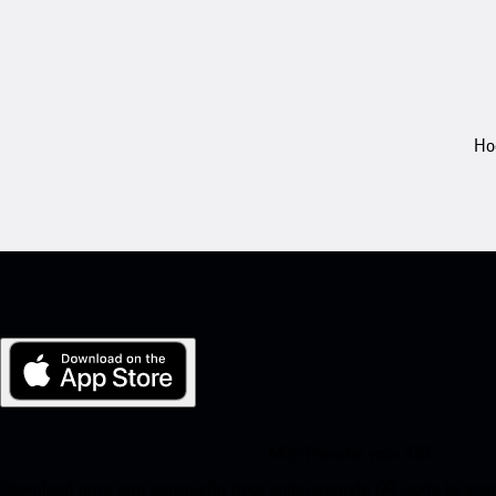
Ho
Mijn Porsche voor iOS
Download onze app eenvoudig door onderstaande QR-code te scann