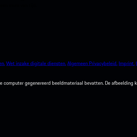
 een mum van tijd.
en.
Wet inzake digitale diensten.
Algemeen Privacybeleid.
Imprint.
 computer gegenereerd beeldmateriaal bevatten. De afbeelding kan 