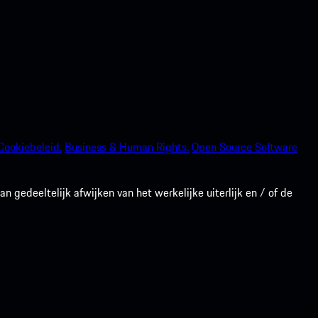
Cookiebeleid.
Business & Human Rights.
Open Source Software
gedeeltelijk afwijken van het werkelijke uiterlijk en / of de