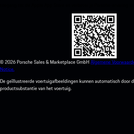
toegang tot de Apple App Store en verbeter je Porsche-ervaring in
©
2026
Porsche Sales & Marketplace GmbH
Algemene Voorwaard
Notice.
De geïllustreerde voertuigafbeeldingen kunnen automatisch door de
productsubstantie van het voertuig.