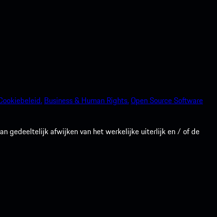
Cookiebeleid.
Business & Human Rights.
Open Source Software
gedeeltelijk afwijken van het werkelijke uiterlijk en / of de