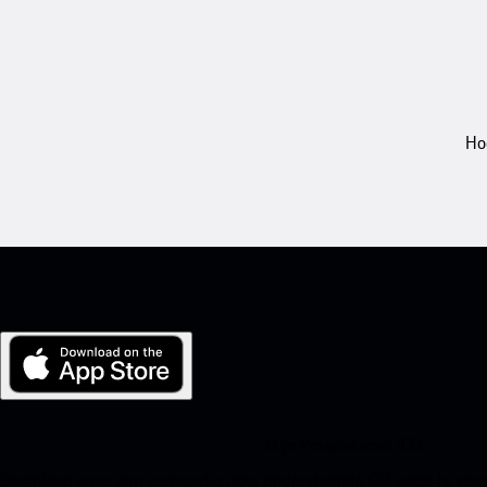
Ho
Mijn Porsche voor iOS
Download onze app eenvoudig door onderstaande QR-code te scann