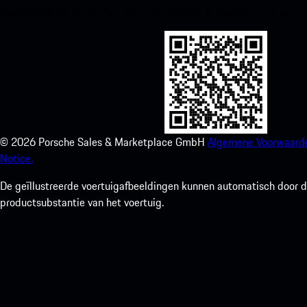
toegang tot de Apple App Store en verbeter je Porsche-ervaring in
©
2026
Porsche Sales & Marketplace GmbH
Algemene Voorwaard
Notice.
De geïllustreerde voertuigafbeeldingen kunnen automatisch door de
productsubstantie van het voertuig.