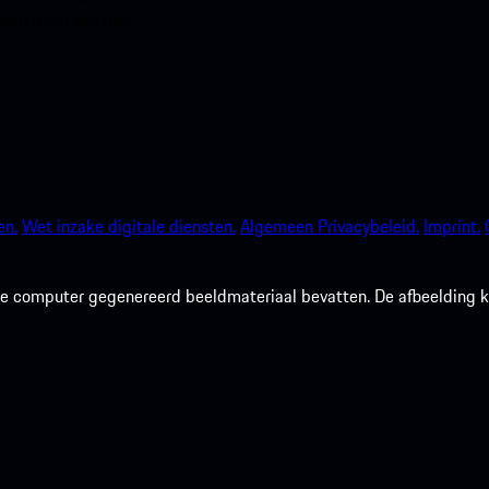
 een mum van tijd.
en.
Wet inzake digitale diensten.
Algemeen Privacybeleid.
Imprint.
 computer gegenereerd beeldmateriaal bevatten. De afbeelding kan 