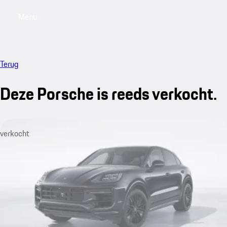
Menu
My saved searches, 0 searches saved
My sa
Terug
Deze Porsche is reeds verkocht.
verkocht