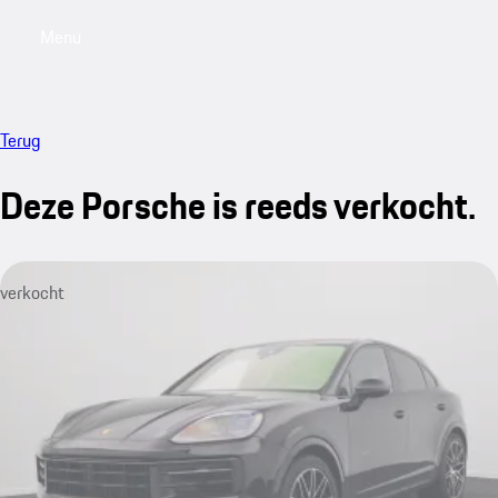
Menu
My saved searches, 0 searches saved
My sa
Terug
Deze Porsche is reeds verkocht.
verkocht