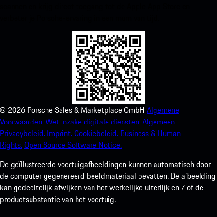
scannen en krijg direct toegang tot de Apple App Store en
verbeter je Porsche-ervaring in een mum van tijd.
©
2026
Porsche Sales & Marketplace GmbH
Algemene
Voorwaarden.
Wet inzake digitale diensten.
Algemeen
Privacybeleid.
Imprint.
Cookiebeleid.
Business & Human
Rights.
Open Source Software Notice.
De geïllustreerde voertuigafbeeldingen kunnen automatisch door
de computer gegenereerd beeldmateriaal bevatten. De afbeelding
kan gedeeltelijk afwijken van het werkelijke uiterlijk en / of de
productsubstantie van het voertuig.