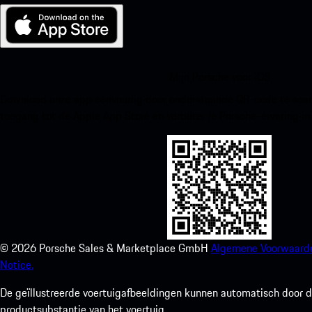
Mijn Porsche voor iOS
Download onze app eenvoudig door onderstaande QR-code te scann
toegang tot de Apple App Store en verbeter je Porsche-ervaring in
©
2026
Porsche Sales & Marketplace GmbH
Algemene Voorwaard
Notice.
De geïllustreerde voertuigafbeeldingen kunnen automatisch door de
productsubstantie van het voertuig.