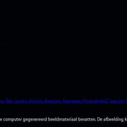
en en krijg direct
 een mum van tijd.
en.
Wet inzake digitale diensten.
Algemeen Privacybeleid.
Imprint.
 computer gegenereerd beeldmateriaal bevatten. De afbeelding kan 