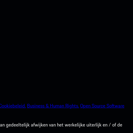
Cookiebeleid.
Business & Human Rights.
Open Source Software
gedeeltelijk afwijken van het werkelijke uiterlijk en / of de