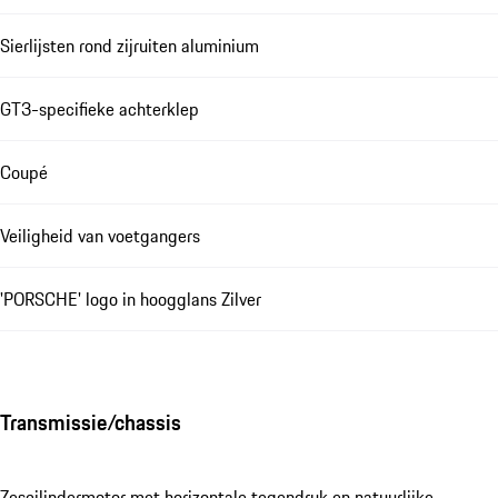
Sierlijsten rond zijruiten aluminium
GT3-specifieke achterklep
Coupé
Veiligheid van voetgangers
'PORSCHE' logo in hoogglans Zilver
Transmissie/chassis
Zescilindermotor met horizontale tegendruk en natuurlijke