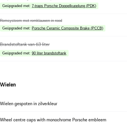
Geüpgraded met
:
7-traps Porsche Doppelkupplung (PDK)
Remsysteem met remklauwen in rood
Geüpgraded met
:
Porsche Ceramic Composite Brake (PCCB)
Brandstoftank van 63 liter
Geüpgraded met
:
90 liter brandstoftank
Wielen
Wielen gespoten in zilverkleur
Wheel centre caps with monochrome Porsche embleem