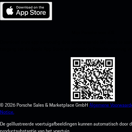
Mijn Porsche voor iOS
Download onze app eenvoudig door onderstaande QR-code te scann
toegang tot de Apple App Store en verbeter je Porsche-ervaring in
©
2026
Porsche Sales & Marketplace GmbH
Algemene Voorwaard
Notice.
De geïllustreerde voertuigafbeeldingen kunnen automatisch door de
productsubstantie van het voertuig.