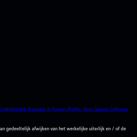
Cookiebeleid.
Business & Human Rights.
Open Source Software
gedeeltelijk afwijken van het werkelijke uiterlijk en / of de