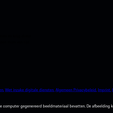
en en krijg direct
 een mum van tijd.
en.
Wet inzake digitale diensten.
Algemeen Privacybeleid.
Imprint.
 computer gegenereerd beeldmateriaal bevatten. De afbeelding kan 