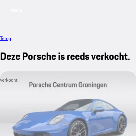
Menu
My saved searches, 0 searches saved
My sa
Terug
Deze Porsche is reeds verkocht.
verkocht