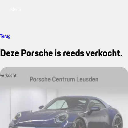
Menu
My saved searches, 0 searches saved
My sa
Terug
Deze Porsche is reeds verkocht.
verkocht