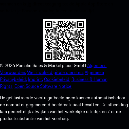
scannen en krijg direct toegang tot de Apple App Store en
verbeter je Porsche-ervaring in een mum van tijd.
©
2026
Porsche Sales & Marketplace GmbH
Algemene
Voorwaarden.
Wet inzake digitale diensten.
Algemeen
Privacybeleid.
Imprint.
Cookiebeleid.
Business & Human
Rights.
Open Source Software Notice.
De geïllustreerde voertuigafbeeldingen kunnen automatisch door
de computer gegenereerd beeldmateriaal bevatten. De afbeelding
kan gedeeltelijk afwijken van het werkelijke uiterlijk en / of de
productsubstantie van het voertuig.