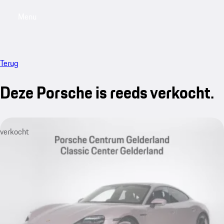
Menu
My saved searches, 0 searches saved
My sa
Terug
Deze Porsche is reeds verkocht.
verkocht