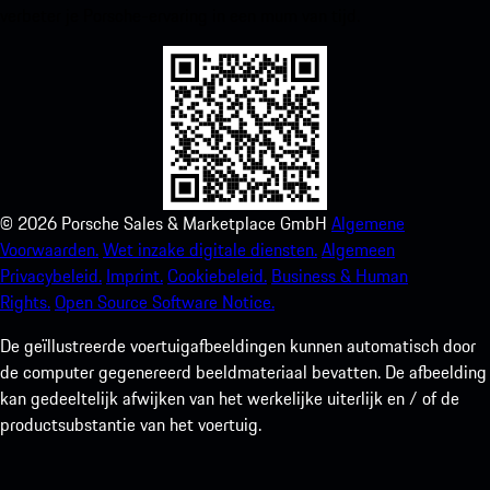
verbeter je Porsche-ervaring in een mum van tijd.
©
2026
Porsche Sales & Marketplace GmbH
Algemene
Voorwaarden.
Wet inzake digitale diensten.
Algemeen
Privacybeleid.
Imprint.
Cookiebeleid.
Business & Human
Rights.
Open Source Software Notice.
De geïllustreerde voertuigafbeeldingen kunnen automatisch door
de computer gegenereerd beeldmateriaal bevatten. De afbeelding
kan gedeeltelijk afwijken van het werkelijke uiterlijk en / of de
productsubstantie van het voertuig.