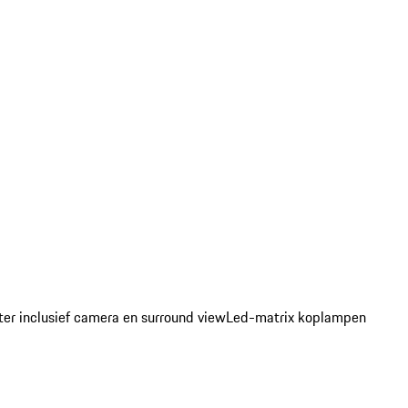
ter inclusief camera en surround view
Led-matrix koplampen