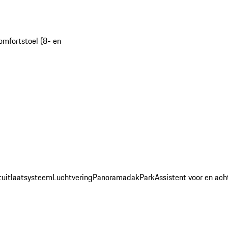
omfortstoel (8- en
tuitlaatsysteem
Luchtvering
Panoramadak
ParkAssistent voor en ach