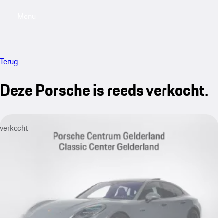
Menu
My saved searches, 0 searches saved
My sa
Terug
Deze Porsche is reeds verkocht.
verkocht