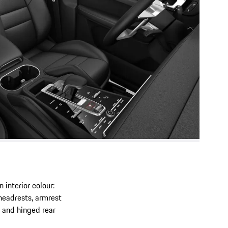
 interior colour:
 headrests, armrest
t and hinged rear