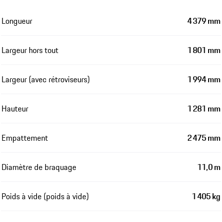
Longueur
4 379 mm
Largeur hors tout
1 801 mm
Largeur (avec rétroviseurs)
1 994 mm
Hauteur
1 281 mm
Empattement
2 475 mm
Diamètre de braquage
11,0 m
Poids à vide (poids à vide)
1 405 kg