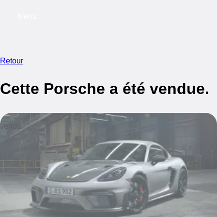
Menu
My s
Retour
Cette Porsche a été vendue.
vendu