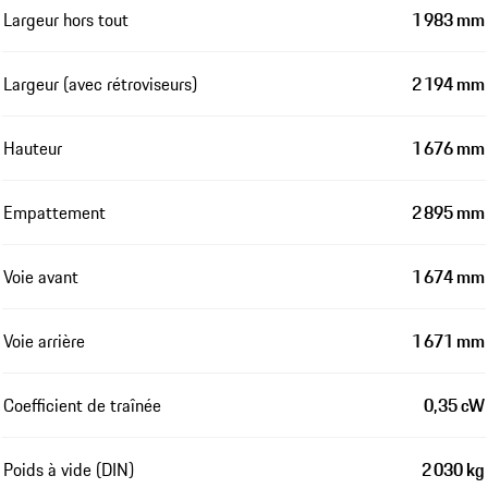
Largeur hors tout
1 983 mm
Largeur (avec rétroviseurs)
2 194 mm
Hauteur
1 676 mm
Empattement
2 895 mm
Voie avant
1 674 mm
Voie arrière
1 671 mm
Coefficient de traînée
0,35 cW
Poids à vide (DIN)
2 030 kg