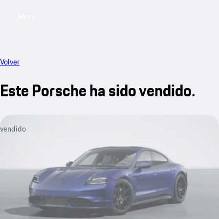
Menú
My saved searches, 0 searches saved
My sa
Volver
Este Porsche ha sido vendido.
vendido