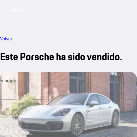
Menú
My saved searches, 0 searches saved
My sa
Volver
Este Porsche ha sido vendido.
vendido