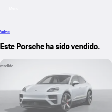
Menú
My saved searches, 0 searches saved
My sa
Volver
Este Porsche ha sido vendido.
vendido