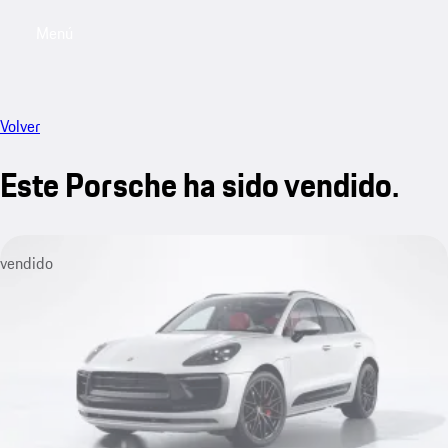
Menú
My saved searches, 0 searches saved
My sa
Volver
Este Porsche ha sido vendido.
vendido