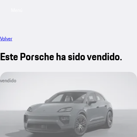
Menú
My saved searches, 0 searches saved
My sa
Volver
Este Porsche ha sido vendido.
vendido