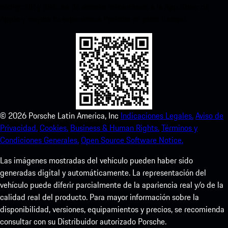
código QR y disfruta de acceso instantáneo a la App Store de
Apple y mejora tu experiencia Porsche en poco tiempo.
©
2026
Porsche Latin America, Inc
Indicaciones Legales.
Aviso de
Privacidad.
Cookies.
Business & Human Rights.
Términos y
Condiciones Generales.
Open Source Software Notice.
Las imágenes mostradas del vehículo pueden haber sido
generadas digital y automáticamente. La representación del
vehículo puede diferir parcialmente de la apariencia real y/o de la
calidad real del producto. Para mayor información sobre la
disponibilidad, versiones, equipamientos y precios, se recomienda
consultar con su Distribuidor autorizado Porsche.