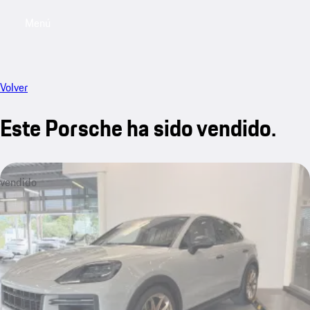
Menú
My saved searches, 0 searches saved
My sa
Volver
Este Porsche ha sido vendido.
vendido