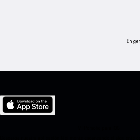
En gen
Mi Porsche para iOS
Descarga nuestra aplicación fácilmente escaneando el siguiente c