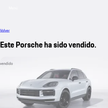
Menú
My saved searches, 0 searches saved
My sa
Volver
Este Porsche ha sido vendido.
vendido