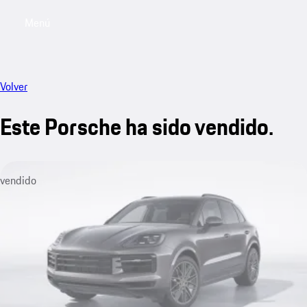
Menú
My saved searches, 0 searches saved
My sa
Volver
Este Porsche ha sido vendido.
vendido