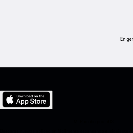
En gen
Mi Porsche para iOS
Descarga nuestra aplicación fácilmente escaneando el siguiente c