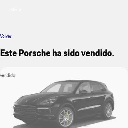
Menú
My saved searches, 0 searches saved
My sa
Volver
Este Porsche ha sido vendido.
vendido