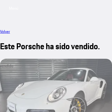
Menú
My saved searches, 0 searches saved
My sa
Volver
Este Porsche ha sido vendido.
vendido