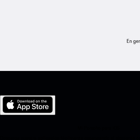
En gen
Mi Porsche para iOS
Descarga nuestra aplicación fácilmente escaneando el siguiente c