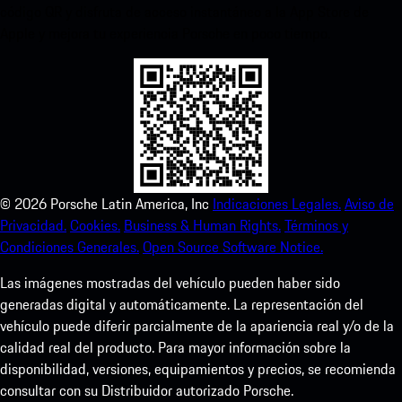
código QR y disfruta de acceso instantáneo a la App Store de
Apple y mejora tu experiencia Porsche en poco tiempo.
©
2026
Porsche Latin America, Inc
Indicaciones Legales.
Aviso de
Privacidad.
Cookies.
Business & Human Rights.
Términos y
Condiciones Generales.
Open Source Software Notice.
Las imágenes mostradas del vehículo pueden haber sido
generadas digital y automáticamente. La representación del
vehículo puede diferir parcialmente de la apariencia real y/o de la
calidad real del producto. Para mayor información sobre la
disponibilidad, versiones, equipamientos y precios, se recomienda
consultar con su Distribuidor autorizado Porsche.