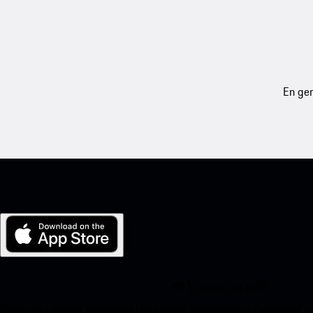
En gen
Mi Porsche para iOS
Descarga nuestra aplicación fácilmente escaneando el siguiente c