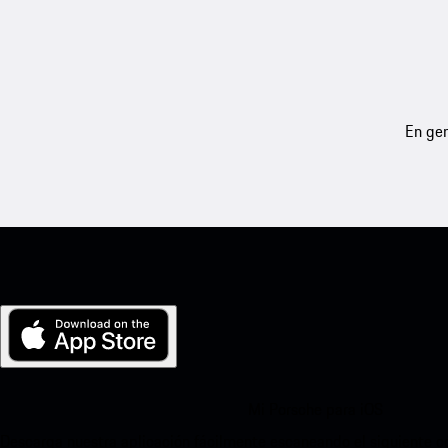
En gen
Mi Porsche para iOS
Descarga nuestra aplicación fácilmente escaneando el siguiente c