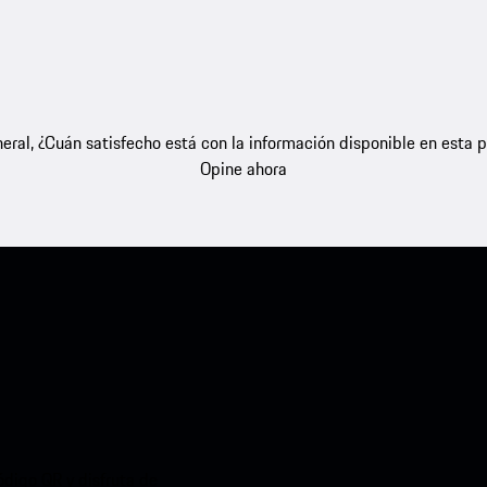
eral, ¿Cuán satisfecho está con la información disponible en esta 
Opine ahora
ódigo QR y disfruta de