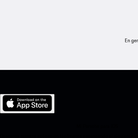
En gen
Mi Porsche para iOS
Descarga nuestra aplicación fácilmente escaneando el siguiente c