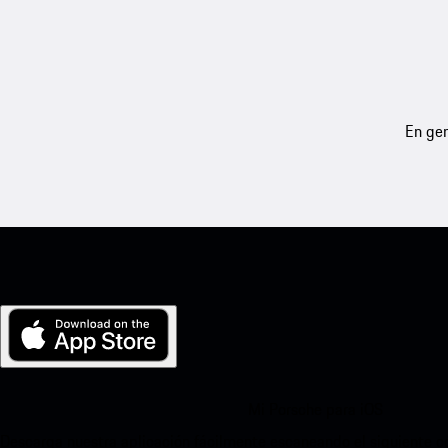
En gen
Mi Porsche para iOS
Descarga nuestra aplicación fácilmente escaneando el siguiente c