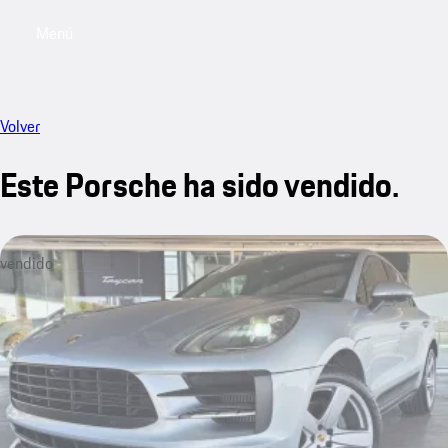
Menú
My saved searches, 0 searches saved
My sa
Volver
Este Porsche ha sido vendido.
vendido