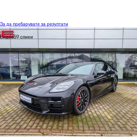
Мени
My sa
За да пребарувате за резултати
Видео
59 слики