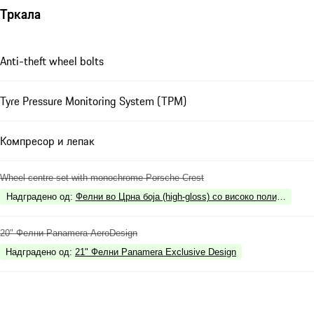
Тркала
Anti-theft wheel bolts
Tyre Pressure Monitoring System (TPM)
Компресор и лепак
Wheel centre set with monochrome Porsche Crest
Надградено од
:
Фелни во Црна боја (high-gloss) со високо полирани по
20" Фелни Panamera AeroDesign
Надградено од
:
21" Фелни Panamera Exclusive Design