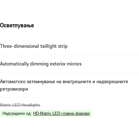
Осветлување
Three-dimensional taillight strip
Automatically dimming exterior mirrors
Автоматско затемнување на внатрешните и надворешните
ретровизори
Matrix LED Headlights
Надградено од
:
HD-Matrix LED главни фарови