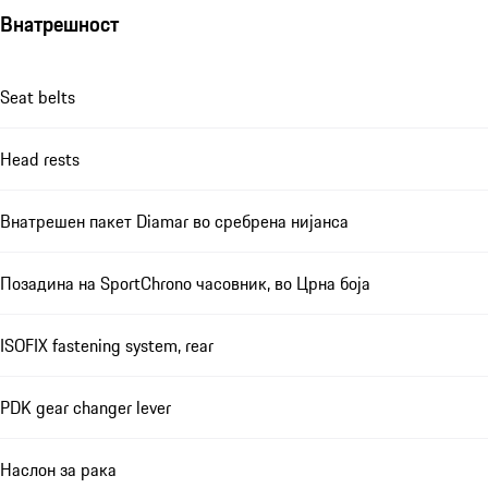
Внатрешност
Seat belts
Head rests
Внатрешен пакет Diamar во сребрена нијанса
Позадина на SportChrono часовник, во Црна боја
ISOFIX fastening system, rear
PDK gear changer lever
Наслон за рака