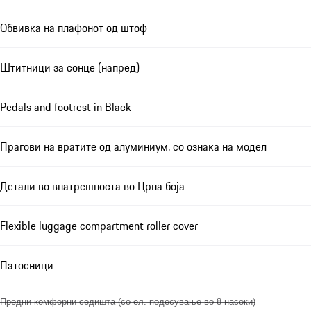
Обвивка на плафонот од штоф
Штитници за сонце (напред)
Pedals and footrest in Black
Прагови на вратите од алуминиум, со ознака на модел
Детали во внатрешноста во Црна боја
Flexible luggage compartment roller cover
Патосници
Предни комфорни седишта (со ел. подесување во 8 насоки)