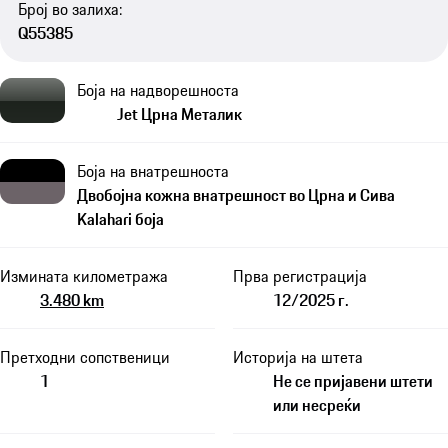
Број во залиха:
Q55385
Боја на надворешноста
Jet Црна Металик
Боја на внатрешноста
Двобојна кожна внатрешност во Црна и Сива
Kalahari боја
Измината километража
Прва регистрација
3.480 km
12/2025 г.
Претходни сопственици
Историја на штета
1
Не се пријавени штети
или несреќи