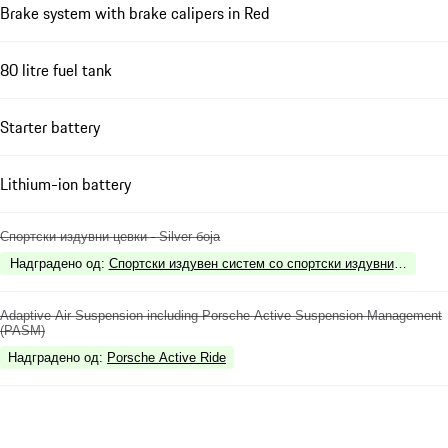
Brake system with brake calipers in Red
80 litre fuel tank
Starter battery
Lithium-ion battery
Спортски издувни цевки - Silver боја
Надградено од
:
Спортски издувен систем со спортски издувни цевки во
Adaptive Air Suspension including Porsche Active Suspension Management
(PASM)
Надградено од
:
Porsche Active Ride