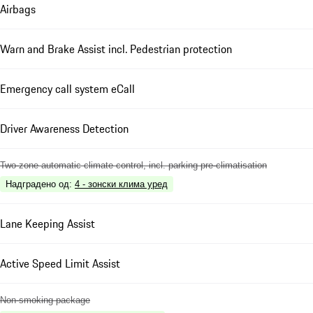
Airbags
Warn and Brake Assist incl. Pedestrian protection
Emergency call system eCall
Driver Awareness Detection
Two-zone automatic climate control, incl. parking pre-climatisation
Надградено од
:
4 - зонски клима уред
Lane Keeping Assist
Active Speed Limit Assist
Non-smoking package