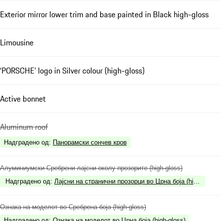
Exterior mirror lower trim and base painted in Black high-gloss
Limousine
‘PORSCHE’ logo in Silver colour (high-gloss)
Active bonnet
Aluminum roof
Надградено од
:
Панорамски сончев кров
Алуминиумски Сребрени лајсни околу прозорите (high-gloss)
Надградено од
:
Лајсни на странични прозорци во Црна боја (high-gloss)
Ознака на моделот во Сребрена боја (high-gloss)
Надградено од
:
Ознака на моделот во Црна боја (high-gloss)