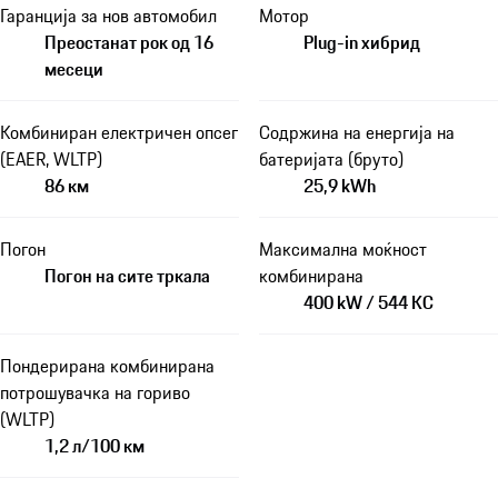
Гаранција за нов автомобил
Мотор
Преостанат рок од 16
Plug-in хибрид
месеци
Комбиниран електричен опсег
Содржина на енергија на
(EAER, WLTP)
батеријата (бруто)
86 км
25,9 kWh
Погон
Максимална моќност
Погон на сите тркала
комбинирана
400 kW / 544 КС
Пондерирана комбинирана
потрошувачка на гориво
(WLTP)
1,2 л/100 км