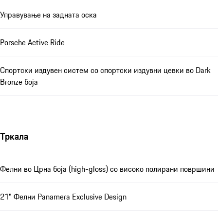
Управување на задната оска
Porsche Active Ride
Спортски издувен систем со спортски издувни цевки во Dark
Bronze боја
Тркала
Фелни во Црна боја (high-gloss) со високо полирани површини
21" Фелни Panamera Exclusive Design