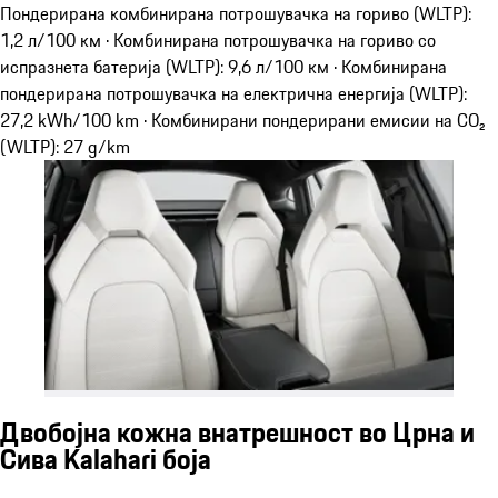
Пондерирана комбинирана потрошувачка на гориво (WLTP):
1,2 л/100 км · Комбинирана потрошувачка на гориво со
испразнета батерија (WLTP): 9,6 л/100 км · Комбинирана
пондерирана потрошувачка на електрична енергија (WLTP):
27,2 kWh/100 km · Комбинирани пондерирани емисии на CO₂
(WLTP): 27 g/km
Двобојна кожна внатрешност во Црна и
Сива Kalahari боја