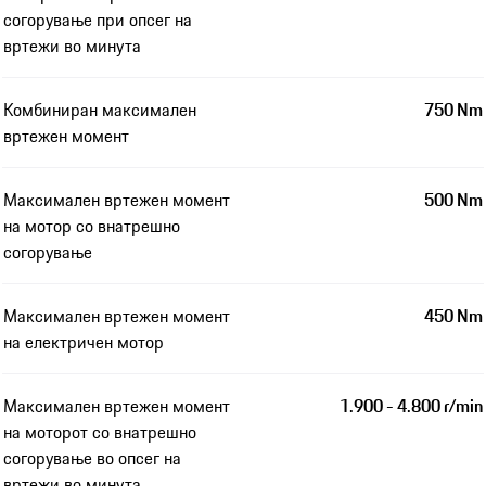
согорување при опсег на
вртежи во минута
Комбиниран максимален
750 Nm
вртежен момент
Максимален вртежен момент
500 Nm
на мотор со внатрешно
согорување
Максимален вртежен момент
450 Nm
на електричен мотор
Максимален вртежен момент
1.900 - 4.800 r/min
на моторот со внатрешно
согорување во опсег на
вртежи во минута