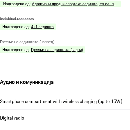
Надградено од
:
Адаптивни предни спортски седишта, со ел. подесувањ
Individual rear seats
Надградено од
:
4+1 седишта
Греење на седиштата (напред)
Надградено од
:
Греење на седиштата (задни)
Аудио и комуникација
Smartphone compartment with wireless charging (up to 15W)
Digital radio