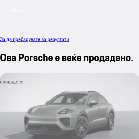
Мени
My sa
За да пребарувате за резултати
Ова Porsche е веќе продадено.
продадено