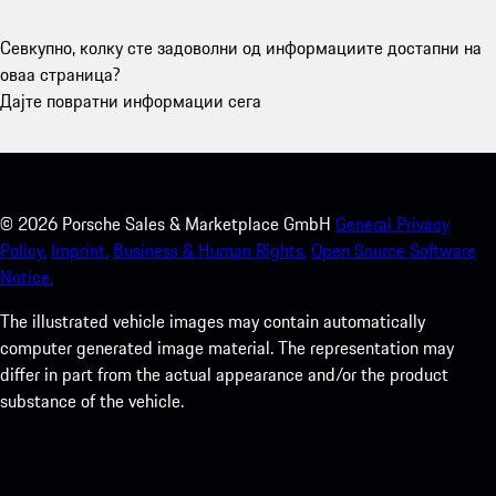
Севкупно, колку сте задоволни од информациите достапни на
оваа страница?
Дајте повратни информации сега
©
2026
Porsche Sales & Marketplace GmbH
General Privacy
Policy.
Imprint.
Business & Human Rights.
Open Source Software
Notice.
The illustrated vehicle images may contain automatically
computer generated image material. The representation may
differ in part from the actual appearance and/or the product
substance of the vehicle.