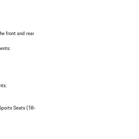
he front and rear
ents:
ts:
Sports Seats (18-