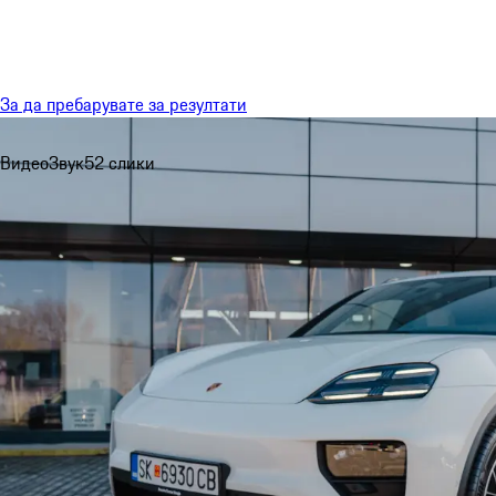
Мени
За да пребарувате за резултати
Видео
Звук
52 слики