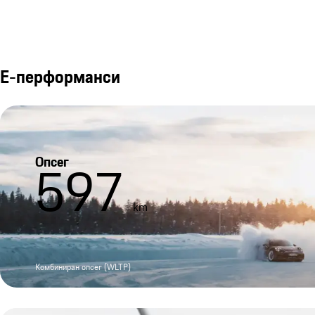
Е-перформанси
Опсег
597
km
Комбиниран опсег (WLTP)