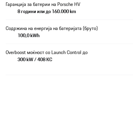
Гаранција за батерии на Porsche HV
8 години или до 160.000 km
Содржина на енергија на батеријата (бруто)
100,0 kWh
Overboost моќност со Launch Control до
300 kW / 408 КС