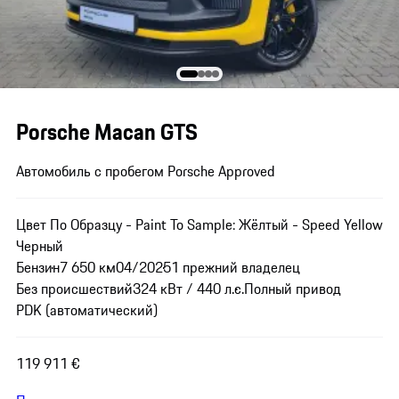
Porsche Macan GTS
Автомобиль с пробегом Porsche Approved
Цвет По Образцу - Paint To Sample: Жёлтый - Speed Yellow
Черный
Бензин
7 650 км
04/2025
1 прежний владелец
Без происшествий
324 кВт / 440 л.с.
Полный привод
PDK (автоматический)
119 911 €