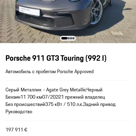
Porsche 911 GT3 Touring
(992 I)
Автомобиль с пробегом Porsche Approved
Серый Металлик - Agate Grey Metallic
Черный
Бензин
11 700 км
07/2022
1 прежний владелец
Без происшествий
375 кВт / 510 л.с.
Задний привод
Руководство
197 911 €