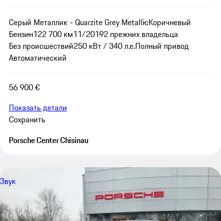
Серый Металлик - Quarzite Grey Metallic
Коричневый
Бензин
122 700 км
11/2019
2 прежних владельца
Без происшествий
250 кВт / 340 л.с.
Полный привод
Автоматический
56 900 €
Показать детали
Сохранить
Porsche Center Chisinau
Звук