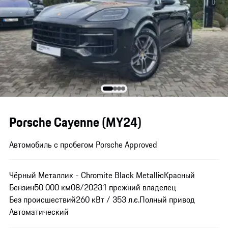
Porsche Cayenne (MY24)
Автомобиль с пробегом Porsche Approved
Чёрный Металлик - Chromite Black Metallic
Красный
Бензин
50 000 км
08/2023
1 прежний владелец
Без происшествий
260 кВт / 353 л.с.
Полный привод
Автоматический