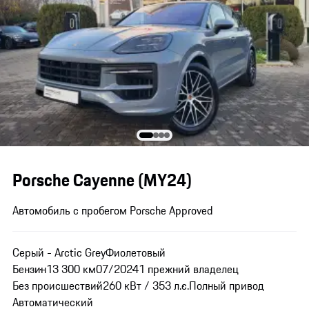
Porsche Cayenne (MY24)
Автомобиль с пробегом Porsche Approved
Серый - Arctic Grey
Фиолетовый
Бензин
13 300 км
07/2024
1 прежний владелец
Без происшествий
260 кВт / 353 л.с.
Полный привод
Автоматический