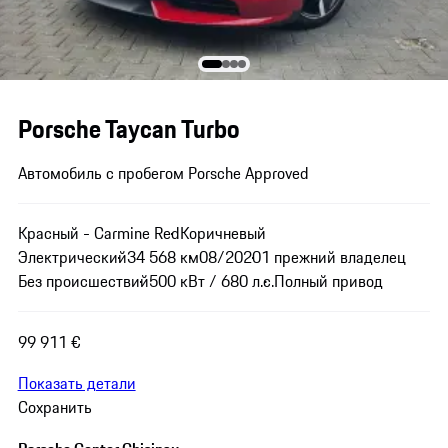
Porsche Taycan Turbo
Автомобиль с пробегом Porsche Approved
Красный - Carmine Red
Коричневый
Электрический
34 568 км
08/2020
1 прежний владелец
Без происшествий
500 кВт / 680 л.с.
Полный привод
99 911 €
Показать детали
Сохранить