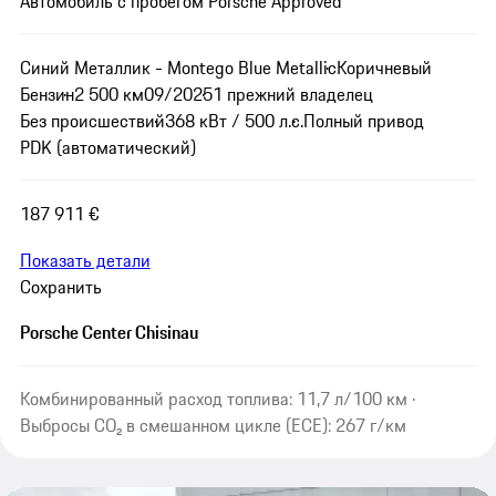
Автомобиль с пробегом Porsche Approved
Синий Металлик - Montego Blue Metallic
Коричневый
Бензин
2 500 км
09/2025
1 прежний владелец
Без происшествий
368 кВт / 500 л.с.
Полный привод
PDK (автоматический)
187 911 €
Показать детали
Сохранить
Porsche Center Chisinau
Комбинированный расход топлива: 11,7 л/100 км ·
Выбросы CO₂ в смешанном цикле (ECE): 267 г/км