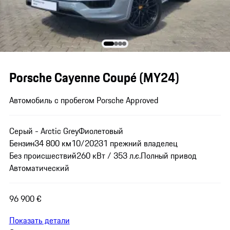
Porsche Cayenne Coupé (MY24)
Автомобиль с пробегом Porsche Approved
Серый - Arctic Grey
Фиолетовый
Бензин
34 800 км
10/2023
1 прежний владелец
Без происшествий
260 кВт / 353 л.с.
Полный привод
Автоматический
96 900 €
Показать детали