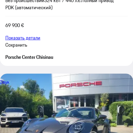
Без происшествий
324 кВт / 440 л.с.
Полный привод
PDK (автоматический)
69 900 €
Показать детали
Сохранить
Porsche Center Chisinau
Звук