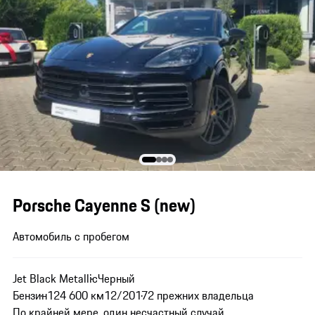
Porsche Cayenne S (new)
Автомобиль с пробегом
Jet Black Metallic
Черный
Бензин
124 600 км
12/2017
2 прежних владельца
По крайней мере, один несчастный случай