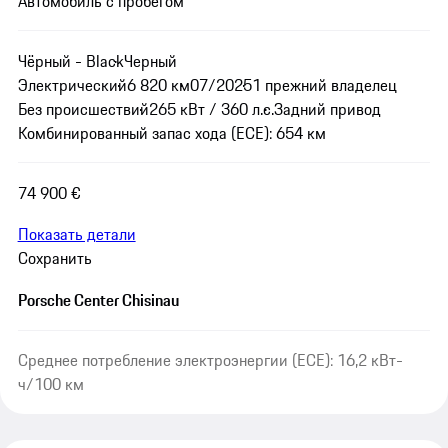
Автомобиль с пробегом
Чёрный - Black
Черный
Электрический
6 820 км
07/2025
1 прежний владелец
Без происшествий
265 кВт / 360 л.с.
Задний привод
Комбинированный запас хода (ECE): 654 км
74 900 €
Показать детали
Сохранить
Porsche Center Chisinau
Среднее потребление электроэнергии (ECE): 16,2 кВт-
ч/100 км