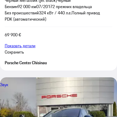
Черный Металлик (jet Black)
Черный
Бензин
92 000 км
07/2017
2 прежних владельца
Без происшествий
324 кВт / 440 л.с.
Полный привод
PDK (автоматический)
69 900 €
Показать детали
Сохранить
Porsche Center Chisinau
Звук