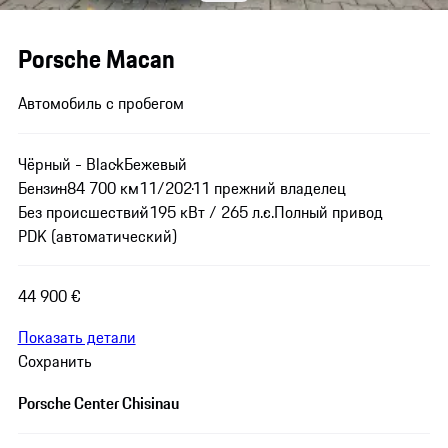
Porsche Macan
Автомобиль с пробегом
Чёрный - Black
Бежевый
Бензин
84 700 км
11/2021
1 прежний владелец
Без происшествий
195 кВт / 265 л.с.
Полный привод
PDK (автоматический)
44 900 €
Показать детали
Сохранить
Porsche Center Chisinau