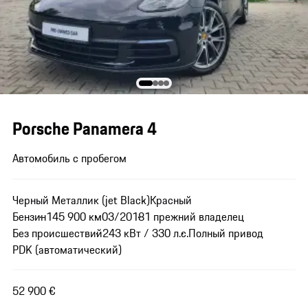
Porsche Panamera 4
Автомобиль с пробегом
Черный Металлик (jet Black)
Красный
Бензин
145 900 км
03/2018
1 прежний владелец
Без происшествий
243 кВт / 330 л.с.
Полный привод
PDK (автоматический)
52 900 €