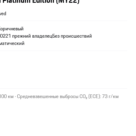
ved
Коричневый
2022
1 прежний владелец
Без происшествий
матический
/100 км · Средневзвешенные выбросы CO₂ (ECE): 73 г/км