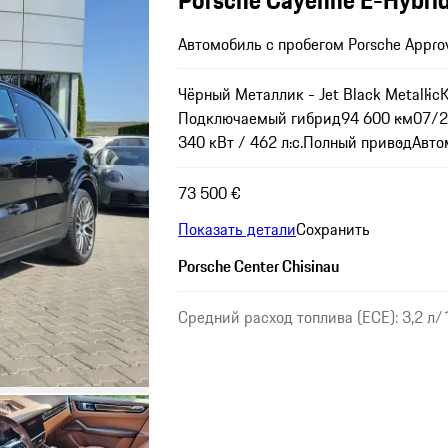
Автомобиль с пробегом Porsche Appro
Чёрный Металлик - Jet Black Metallic
Подключаемый гибрид
94 600 км
07/
340 кВт / 462 л.с.
Полный привод
Авто
73 500 €
Показать детали
Сохранить
Porsche Center Chisinau
Средний расход топлива (ECE): 3,2 л