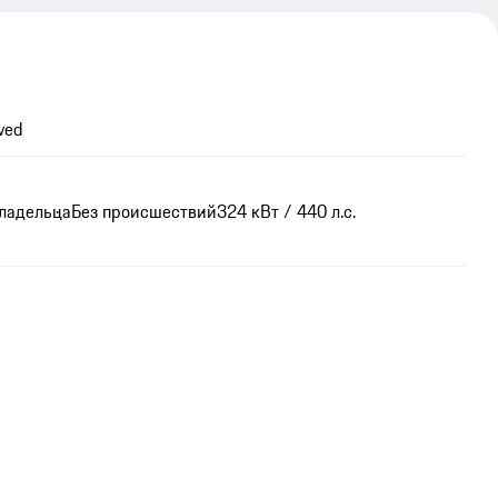
ved
владельца
Без происшествий
324 кВт / 440 л.с.