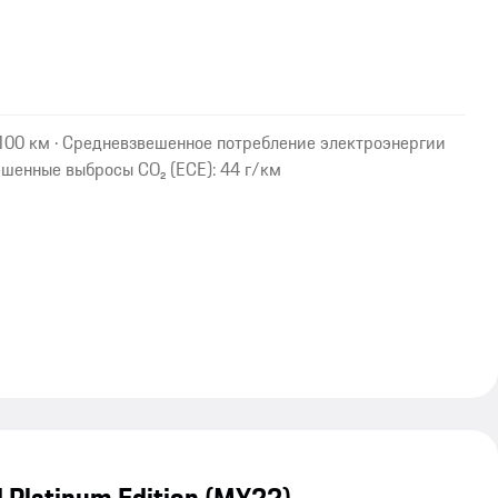
/100 км · Средневзвешенное потребление электроэнергии
ешенные выбросы CO₂ (ECE): 44 г/км
 Platinum Edition (MY22)