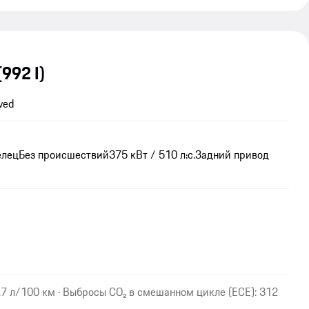
(992 I)
ved
елец
Без происшествий
375 кВт / 510 л.с.
Задний привод
7 л/100 км · Выбросы CO₂ в смешанном цикле (ECE): 312