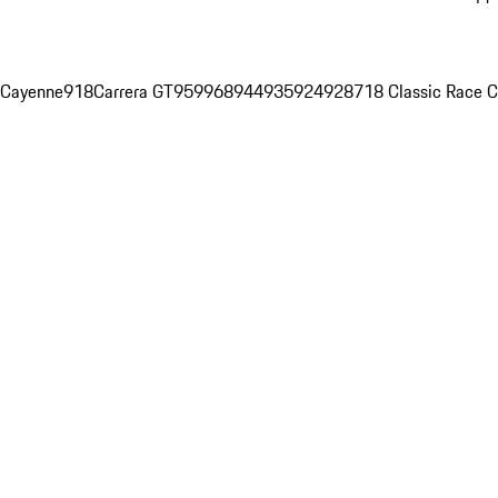
Cayenne
918
Carrera GT
959
968
944
935
924
928
718 Classic Race C