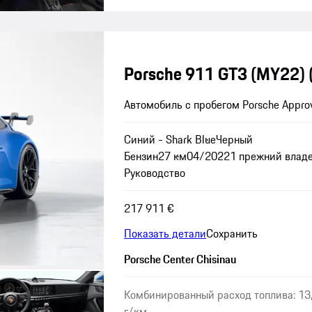
Porsche 911 GT3 (MY22)
Автомобиль с пробегом Porsche Appro
Синий - Shark Blue
Черный
Бензин
27 км
04/2022
1 прежний влад
Руководство
217 911 €
Показать детали
Сохранить
Porsche Center Chisinau
Комбинированный расход топлива: 13,
г/км