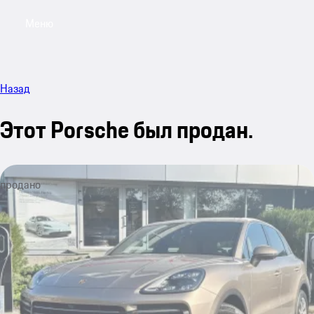
Меню
My sa
Назад
Этот Porsche был продан.
продано