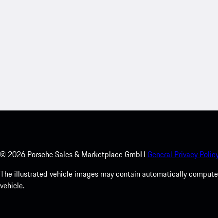
©
2026
Porsche Sales & Marketplace GmbH
General Privacy Policy
The illustrated vehicle images may contain automatically computer
vehicle.