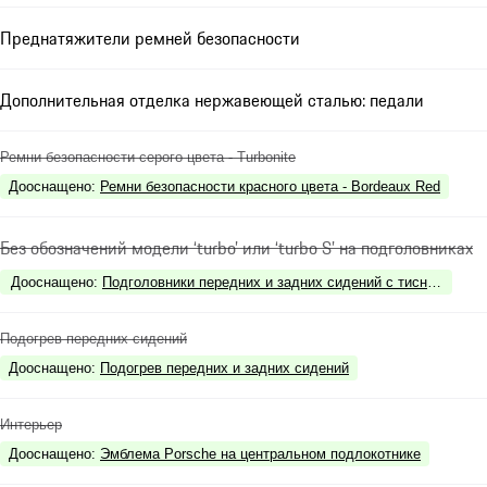
Преднатяжители ремней безопасности
Дополнительная отделка нержавеющей сталью: педали
Ремни безопасности серого цвета - Turbonite
Дооснащено
:
Ремни безопасности красного цвета - Bordeaux Red
Без обозначений модели ‘turbo’ или ‘turbo S’ на подголовниках
Дооснащено
:
Подголовники передних и задних сидений с тиснением э
Подогрев передних сидений
Дооснащено
:
Подогрев передних и задних сидений
Интерьер
Дооснащено
:
Эмблема Porsche на центральном подлокотнике