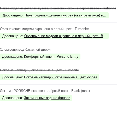
Пакет отделки деталей кузова (окантовки окон) в сером цвете - Turbonite
Дооснащено
:
Пакет отделки деталей кузова (окантовки окон) в чёрном цв
Обозначение модели окрашено в серый цвет - Turbonite
Дооснащено
:
Обозначение модели окрашено в чёрный цвет - Black (high
Электропривод багажной двери
Дооснащено
:
Комфортный ключ - Porsche Entry
Боковые накладки, окрашенные в цвет - Turbonite
Дооснащено
:
Боковые накладки, окрашенные в цвет кузова
Логотип PORSCHE окрашен в чёрный цвет - Black (matt)
Дооснащено
:
Затемнённые задние фонари