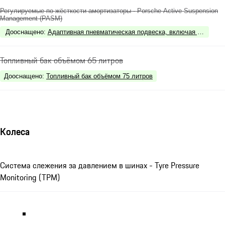
Регулируемые по жёсткости амортизаторы - Porsche Active Suspension
Management (PASM)
Дооснащено
:
Адаптивная пневматическая подвеска, включая регулиру
Топливный бак объёмом 65 литров
Дооснащено
:
Топливный бак объёмом 75 литров
Колеса
Система слежения за давлением в шинах - Tyre Pressure
Monitoring (TPM)