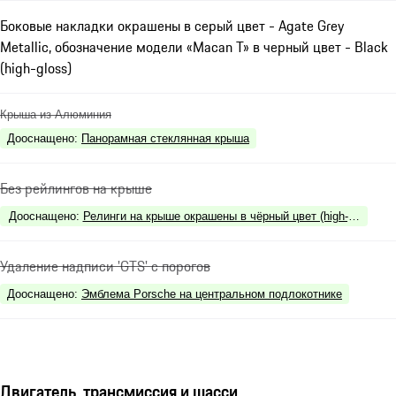
Боковые накладки окрашены в серый цвет - Agate Grey
Metallic, обозначение модели «Macan T» в черный цвет - Black
(high-gloss)
Крыша из Алюминия
Дооснащено
:
Панорамная стеклянная крыша
Без рейлингов на крыше
Дооснащено
:
Релинги на крыше окрашены в чёрный цвет (high-gloss)
Удаление надписи 'GTS' с порогов
Дооснащено
:
Эмблема Porsche на центральном подлокотнике
Двигатель, трансмиссия и шасси