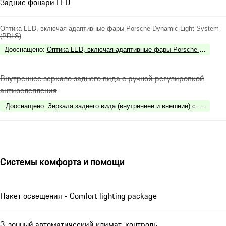
Задние фонари LED
Оптика LED, включая адаптивные фары Porsche Dynamic Light System
(PDLS)
Дооснащено
:
Оптика LED, включая адаптивные фары Porsche Dynamic L
Внутреннее зеркало заднего вида с ручной регулировкой
антиослепления
Дооснащено
:
Зеркала заднего вида (внутреннее и внешние) с функцие
Системы комфорта и помощи
Пакет освещения - Comfort lighting package
3-зонный автоматический климат-контроль