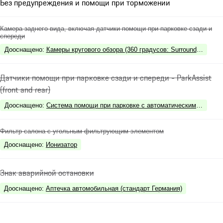
Без предупреждения и помощи при торможении
Камера заднего вида, включая датчики помощи при парковке сзади и
спереди
Дооснащено
:
Камеры кругового обзора (360 градусов: Surround View),
Датчики помощи при парковке сзади и спереди - ParkAssist
(front and rear)
Дооснащено
:
Система помощи при парковке с автоматическим управл
Фильтр салона с угольным фильтрующим элементом
Дооснащено
:
Ионизатор
Знак аварийной остановки
Дооснащено
:
Аптечка автомобильная (стандарт Германия)