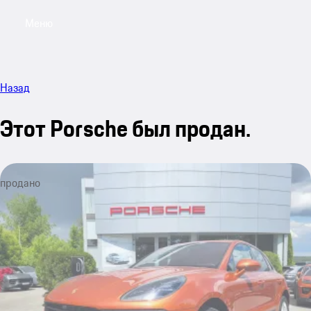
Меню
My sa
Назад
Этот Porsche был продан.
продано